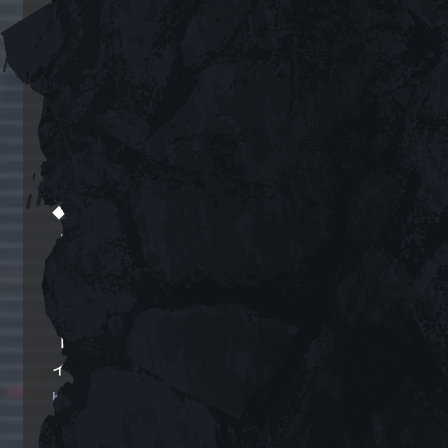
ブシロードミュージック主催ライブイベントにおけ
る注意事項
https://bushiroad-music.com/news/321
注意事項の詳細は後日別途公開いたします。
◆お問合せ先
【公演に関するお問い合わせ】
株式会社ブシロード
https://bushiroad.com/contact
【チケットに関するお問い合わせ】
イープラスお客様サポート
https://support-qa.eplus.jp/