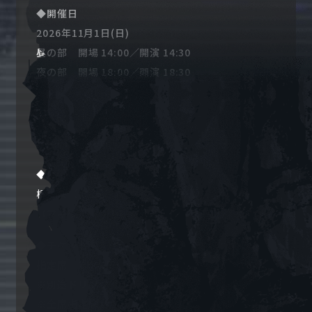
◆開催日
2026年11月1日(日)
昼の部 開場 14:00／開演 14:30
夜の部 開場 18:00／開演 18:30
（予定）
◆会場
横浜ReNY beta
◆出演者
橘杏咲（アイ役）、立花日菜（リンカ役）、橘めい
（マキ役）
◆チケット
指定席 7,000円（税込）
※別途ドリンク代が必要となります。
※全席指定席となります。