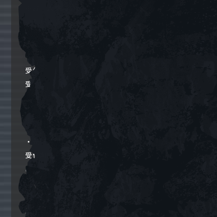
※お一人様につき各部それぞれ2枚までお申し込み
いただけます。
◆受付情報
・一般発売
受付期間：2026年8月9日(日) 12:00 ～
受付URL：
https://eplus.jp/virtualgirl/
※先着順・上限数に達し次第終了
※スマチケのみの受付となります。
・先行抽選（受付終了）
受付期間：2026年6月12日(金) 12:00 ～ 7月20日
(月･祝) 23:59
◆公演に関する注意事項